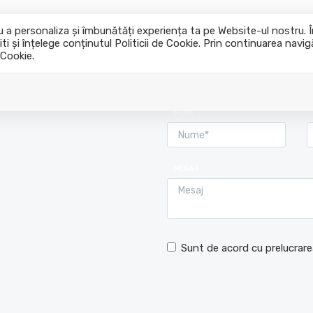
tru a personaliza și îmbunătăți experiența ta pe Website-ul nostru.
ti și înțelege conținutul Politicii de Cookie. Prin continuarea navi
Acasa
Cu
 Cookie.
NUME
MESAJ
Sunt de acord cu prelucrare