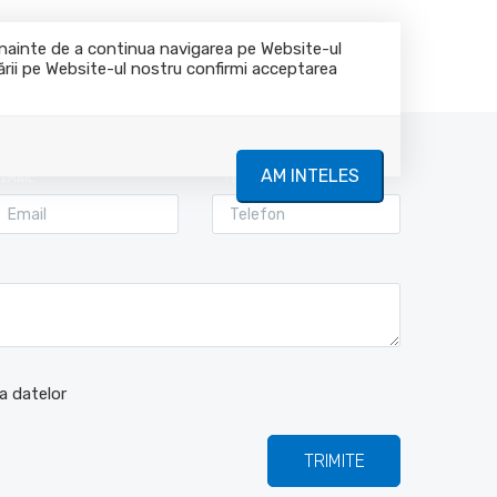
0774480072
dandodoc@gmail.com
 Înainte de a continua navigarea pe Website-ul
gării pe Website-ul nostru confirmi acceptarea
mpara
Inchiriaza
Despre noi
Contact
AM INTELES
EMAIL
TELEFON
a datelor